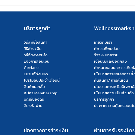
บริการลูกค้า
Wellnessmarks
วิธีสั่งซื้อสินค้า
เกี่ยวกับเรา
วิธีชำระเงิน
คำถามที่พบบ่อย
วิธีจัดส่งสินค้า
รีวิว & บทความ
แจ้งการโอนเงิน
เงื่อนไขและข้อตกลง
ติดต่อเรา
กำหนดขอบเขตการเก็บข้อ
แบรนด์ทั้งหมด
นโยบายการยกเลิกการสั่งซ
โปรโมชั่นประจำเดือนนี้
คืนสินค้า/ การคืนเงิน
สินค้าแลกซื้อ
นโยบายการแก้ไขปัญหาข้
สมัคร Membership
นโยบายความเป็นส่วนตัว
บัญชีของฉัน
บริการลูกค้า
ลืมรหัสผ่าน
ประกาศความคุ้มครองนโ
ช่องทางการชำระเงิน
ผ่านการรับรองโด