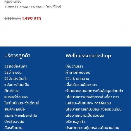
คุณจะได้รับ
T Mixes Herbal Tea ชาสมุนไพร ทีมิกซ์
(10ซอง) 3 กล่อง
1,490 บาท
แถมฟรี T Mixes Herbal Tea (10ซอง)
2,360 บาท
1 กล่อง
บริการลูกค้า
Wellnessmarkshop
วิธีสั่งซื้อสินค้า
เกี่ยวกับเรา
วิธีชำระเงิน
คำถามที่พบบ่อย
วิธีจัดส่งสินค้า
รีวิว & บทความ
แจ้งการโอนเงิน
เงื่อนไขและข้อตกลง
ติดต่อเรา
กำหนดขอบเขตการเก็บข้อมูลส่วนตัว
แบรนด์ทั้งหมด
นโยบายการยกเลิกการสั่งซื้อ/ การ
โปรโมชั่นประจำเดือนนี้
เปลี่ยน-คืนสินค้า/ การคืนเงิน
สินค้าแลกซื้อ
นโยบายการแก้ไขปัญหาข้อร้องเรียน
สมัคร Membership
นโยบายความเป็นส่วนตัว
บัญชีของฉัน
บริการลูกค้า
ลืมรหัสผ่าน
ประกาศความคุ้มครองนโยบายส่วน