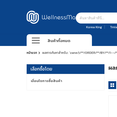
Korea King
Tmix
สินค้าทั้งหมด
หน้าแรก
ผลการค้นหาสำหรับ: 'zane/)/**/ORDER/**/BY/**/1--/*
ผลก
เลือกซื้อโดย
เงื่อนไขการซื้อสินค้า