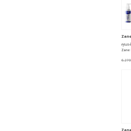
คุณจะไ
Zane H
กล่อง
6,270
Zane H
กล่อง
ZANE 
(200ml
ZANE 
Zane H