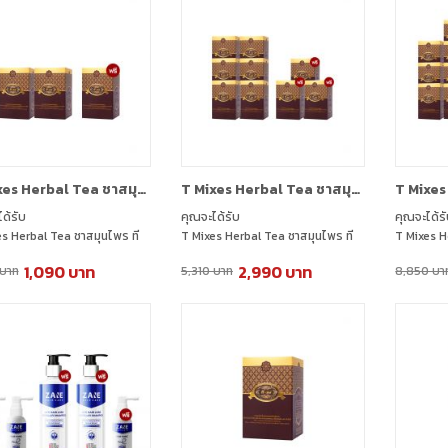
T Mixes Herbal Tea ชาสมุนไพร ทีมิกซ์ (10ซอง) 2 กล่อง + แถมฟรี T Mixes Herbal Tea (10ซอง) (1 กล่อง)
T Mixes Herbal Tea ชาสมุนไพร ทีมิกซ์ (10ซอง) 6 กล่อง + แถมฟรี T Mixes Herbal Tea (10ซอง) 3 กล่อง
ด้รับ
คุณจะได้รับ
คุณจะได้ร
s Herbal Tea ชาสมุนไพร ที
T Mixes Herbal Tea ชาสมุนไพร ที
T Mixes H
(10ซอง) 2 กล่อง
มิกซ์ (10ซอง) 6 กล่อง
มิกซ์ (10ซ
1,090 บาท
2,990 บาท
 บาท
5,310 บาท
8,850 บา
ี T Mixes Herbal Tea
แถมฟรี T Mixes Herbal Tea
แถมฟรี T 
) 1 กล่อง
(10ซอง) 3 กล่อง (750ml) 1 ใบ
(10ซอง) 5