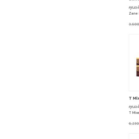
คุณจะไ
Zane 
(200m
3,680
คุณจะไ
T Mixe
มิกซ์ 
6,230
Mixes
+ กาชง