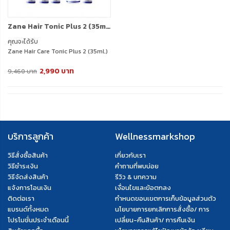
Zane Hair Tonic Plus 2 (35ml.) 6 กล่อง + แถมฟรี Zane Micellar Shampoo (200ml.) 1 กล่อง + Zane Hair Tonic (35ml.) 1 กล่อง
คุณจะได้รับ
Zane Hair Care Tonic Plus 2 (35ml.)
6 กล่อง
2,990 บาท
Zane Micellar Shampoo (200ml.) 1
9,460 บาท
กล่อง
Zane Hair Tonic (35ml.) 1 กล่อง
บริการลูกค้า
Wellnessmarkshop
วิธีสั่งซื้อสินค้า
เกี่ยวกับเรา
วิธีชำระเงิน
คำถามที่พบบ่อย
วิธีจัดส่งสินค้า
รีวิว & บทความ
แจ้งการโอนเงิน
เงื่อนไขและข้อตกลง
ติดต่อเรา
กำหนดขอบเขตการเก็บข้อมูลส่วนตัว
แบรนด์ทั้งหมด
นโยบายการยกเลิกการสั่งซื้อ/ การ
โปรโมชั่นประจำเดือนนี้
เปลี่ยน-คืนสินค้า/ การคืนเงิน