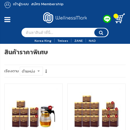
เข้าสู่ระบบ
สมัคร Membership
Korea King
Tmixes
ZANE
NAD
าร
สินค้าราคาพิเศษ
าร
าร
เรียงตาม
าร
าร