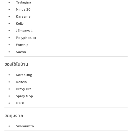
Trylagina
Minus 20
Karesme
Kelly
JTmaxwell
Polyphos ex
Fonthip
Sacha
ของใช้ในบ้าน
Koreaking
Delicia
Bravy Bra
Spray Mop
H2O1
วัตถุมงคล
Silamuntra