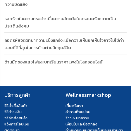
ความขัดแย้ง
รอยร้าวในความทรงจำ: เมื่อความขัดแย้งในครอบครัวกลายเป็น
ประเด็นสังคม
ถอดรหัสจิตวิทยาความแข็งแกร่ง: เมื่อความเห็นอกเห็นใจอาจไม่ใช่คำ
ตอบที่ดีที่สุดในการก้าวผ่านวิกฤตชีวิต
ด้านมืดของแสงไฟและบทเรียนราคาแพงในโลกออนไลน์
บริการลูกค้า
Wellnessmarkshop
วิธีสั่งซื้อสินค้า
เกี่ยวกับเรา
วิธีชำระเงิน
คำถามที่พบบ่อย
วิธีจัดส่งสินค้า
รีวิว & บทความ
แจ้งการโอนเงิน
เงื่อนไขและข้อตกลง
ติดต่อเรา
กำหนดขอบเขตการเก็บข้อมูลส่วนตัว