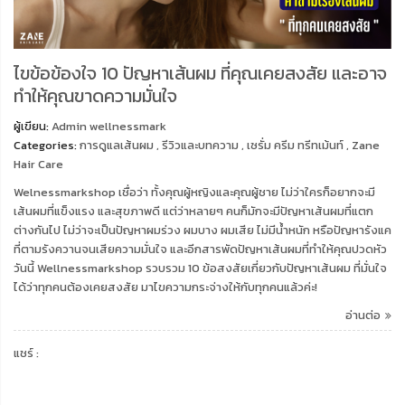
ไขข้อข้องใจ 10 ปัญหาเส้นผม ที่คุณเคยสงสัย และอาจ
ทำให้คุณขาดความมั่นใจ
ผู้เขียน:
Admin wellnessmark
Categories:
การดูแลเส้นผม
,
รีวิวและบทความ
,
เซรั่ม ครีม ทรีทเม้นท์
,
Zane
Hair Care
Welnessmarkshop เชื่อว่า ทั้งคุณผู้หญิงและคุณผู้ชาย ไม่ว่าใครก็อยากจะมี
เส้นผมที่แข็งแรง และสุขภาพดี แต่ว่าหลายๆ คนก็มักจะมีปัญหาเส้นผมที่แตก
ต่างกันไป ไม่ว่าจะเป็นปัญหาผมร่วง ผมบาง ผมเสีย ไม่มีน้ำหนัก หรือปัญหารังแค
ที่ตามรังควานจนเสียความมั่นใจ และอีกสารพัดปัญหาเส้นผมที่ทำให้คุณปวดหัว
วันนี้ Wellnessmarkshop รวบรวม 10 ข้อสงสัยเกี่ยวกับปัญหาเส้นผม ที่มั่นใจ
ได้ว่าทุกคนต้องเคยสงสัย มาไขความกระจ่างให้กับทุกคนแล้วค่ะ!
อ่านต่อ
แชร์ :