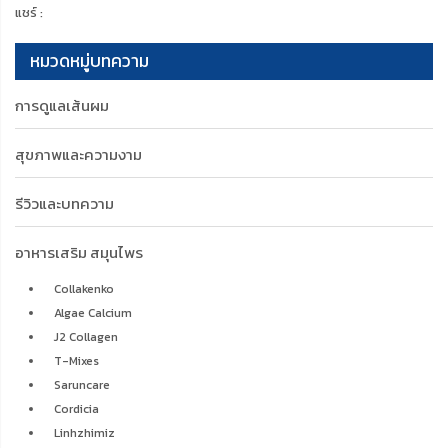
อาหารเสริม สมุนไพร
Collakenko
Algae Calcium
J2 Collagen
T-Mixes
Saruncare
Cordicia
Linhzhimiz
Number one
I-Tok
Maemod
J-care
VIF
Luciana
เซรั่ม ครีม ทรีทเม้นท์
Zane Hair Care