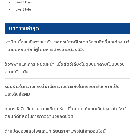
ข้อพิพาทและการเผชิญหน้า: เมื่อสัตว์เลี้ยงในชุมชนกลายเป็นชนวน
ความขัดแย้ง
รอยร้าวในความทรงจำ: เมื่อความขัดแย้งในครอบครัวกลายเป็น
ประเด็นสังคม
ถอดรหัสจิตวิทยาความแข็งแกร่ง: เมื่อความเห็นอกเห็นใจอาจไม่ใช่คำ
ตอบที่ดีที่สุดในการก้าวผ่านวิกฤตชีวิต
ด้านมืดของแสงไฟและบทเรียนราคาแพงในโลกออนไลน์
บริการลูกค้า
Wellnessmarkshop
วิธีสั่งซื้อสินค้า
เกี่ยวกับเรา
วิธีชำระเงิน
คำถามที่พบบ่อย
วิธีจัดส่งสินค้า
รีวิว & บทความ
แจ้งการโอนเงิน
เงื่อนไขและข้อตกลง