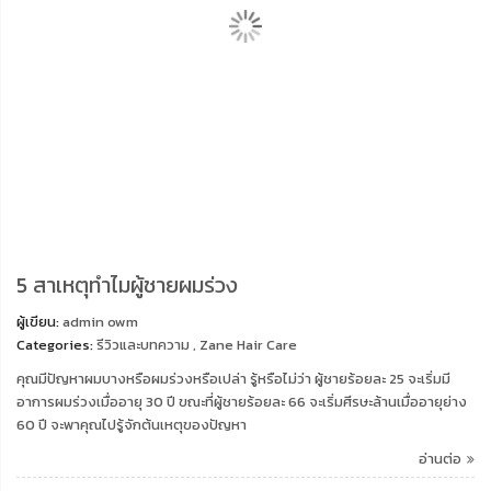
5 สาเหตุทำไมผู้ชายผมร่วง
ผู้เขียน:
admin owm
Categories:
รีวิวและบทความ
,
Zane Hair Care
คุณมีปัญหาผมบางหรือผมร่วงหรือเปล่า รู้หรือไม่ว่า ผู้ชายร้อยละ 25 จะเริ่มมี
อาการผมร่วงเมื่ออายุ 30 ปี ขณะที่ผู้ชายร้อยละ 66 จะเริ่มศีรษะล้านเมื่ออายุย่าง
60 ปี จะพาคุณไปรู้จักต้นเหตุของปัญหา
อ่านต่อ
แชร์ :
หมวดหมู่บทความ
การดูแลเส้นผม
สุขภาพและความงาม
รีวิวและบทความ