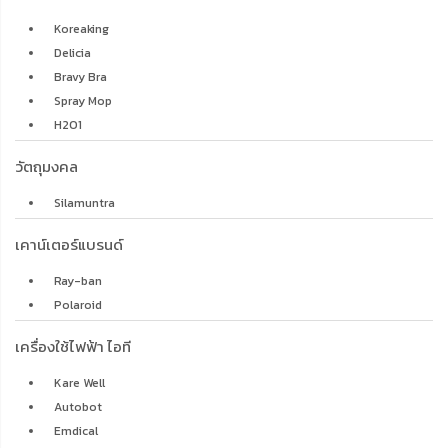
เคาน์เตอร์แบรนด์
Ray-ban
Polaroid
เครื่องใช้ไฟฟ้า ไอที
Kare Well
Autobot
Emdical
Wolf Eye
Jye Style
บทความล่าสุด
เงามืดเบื้องหลังพวงมาลัย: ถอดรหัสคดีไรเดอร์สวมสิทธิ์ และช่องโหว่
ความปลอดภัยที่ผู้โดยสารต้องจ่ายด้วยชีวิต