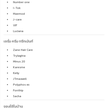
Trylagina
Minus 20
Karesme
Kelly
JTmaxwell
Polyphos ex
Fonthip
Sacha
ของใช้ในบ้าน
Koreaking
Delicia
Bravy Bra
Spray Mop
H2O1
วัตถุมงคล
Silamuntra