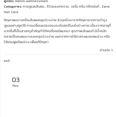
ผู้เขียน:
Admin wellnessmark
Categories:
การดูแลเส้นผม
,
รีวิวและบทความ
,
เซรั่ม ครีม ทรีทเม้นท์
,
Zane
Hair Care
ปัญหาผมบางหรือเส้นผมหลุดร่วงง่าย ส่วนหนึ่งมาจากปัญหาขาดการบำรุง
ดูแลอย่างถูกวิธี การเปลี่ยนแปลงของระดับฮอร์โมนในร่างกาย เนื่องจากอายุที่
มากขึ้นก็เป็นสาเหตุสำคัญทำให้คนที่เคยมีผมหนา สุขภาพเส้นผมดี มีน้ำหนัก
กลายเป็นคนผมบางและหลุดร่วงง่าย นอกจากการใช้ยาสระผมลดผมร่วง หรือ
ใช้แชมพูแก้ผมร่วง เพื่อแก้ปัญหา
อ่านต่อ
แชร์ :
03
Nov