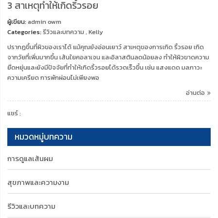
3 สาเหตุทำให้เกิดริ้วรอย
ผู้เขียน:
admin owm
Categories:
รีวิวและบทความ
,
Kelly
ปรากฏขึ้นที่ผิวของเราได้ แม้คุณยังอ่อนเยาว์ สาเหตุของการเกิด ริ้วรอย เกิด
จากวัยที่เพิ่มมากขึ้น เส้นใยคอลาเจน และอิลาสตินลดน้อยลง ทำให้ผิวขาดความ
ยืดหยุ่นและยังมีปัจจัยที่ทำให้เกิดริ้วรอยได้รวดเร็วขึ้น เช่น แสงแดด มลภาวะ
ความเครียด การพักผ่อนไม่เพียงพอ
อ่านต่อ
แชร์ :
หมวดหมู่บทความ
การดูแลเส้นผม
สุขภาพและความงาม
รีวิวและบทความ