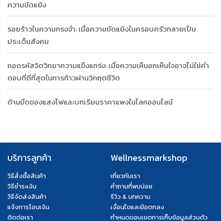
ความขัดแย้ง
รอยร้าวในความทรงจำ: เมื่อความขัดแย้งในครอบครัวกลายเป็น
ประเด็นสังคม
ถอดรหัสจิตวิทยาความแข็งแกร่ง: เมื่อความเห็นอกเห็นใจอาจไม่ใช่คำ
ตอบที่ดีที่สุดในการก้าวผ่านวิกฤตชีวิต
ด้านมืดของแสงไฟและบทเรียนราคาแพงในโลกออนไลน์
บริการลูกค้า
Wellnessmarkshop
วิธีสั่งซื้อสินค้า
เกี่ยวกับเรา
วิธีชำระเงิน
คำถามที่พบบ่อย
วิธีจัดส่งสินค้า
รีวิว & บทความ
แจ้งการโอนเงิน
เงื่อนไขและข้อตกลง
ติดต่อเรา
กำหนดขอบเขตการเก็บข้อมูลส่วนตัว