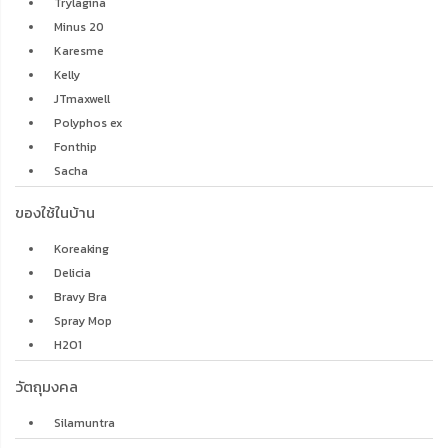
Trylagina
Minus 20
Karesme
Kelly
JTmaxwell
Polyphos ex
Fonthip
Sacha
ของใช้ในบ้าน
Koreaking
Delicia
Bravy Bra
Spray Mop
H2O1
วัตถุมงคล
Silamuntra