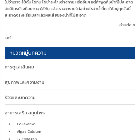
ไม่ว่าเราจะใช้ดื่ม ใช้กิน ใช้ชำระล้างร่างกาย หรืออื่นๆ แต่ถ้าพูดถึงน้ำที่ไม่สะอาด
ล่ะ มีใครบ้างที่อยากจะใช้กัน แล้วเราจะทราบได้อย่างไรว่าน้ำที่เราใช้อยู่ทุกวันนี้
สะอาดจริงหรือเปล่าแล้วผลเสียของน้ำที่ไม่สะอาด
อ่านต่อ
แชร์ :
หมวดหมู่บทความ
การดูแลเส้นผม
สุขภาพและความงาม
รีวิวและบทความ
อาหารเสริม สมุนไพร
Collakenko
Algae Calcium
J2 Collagen