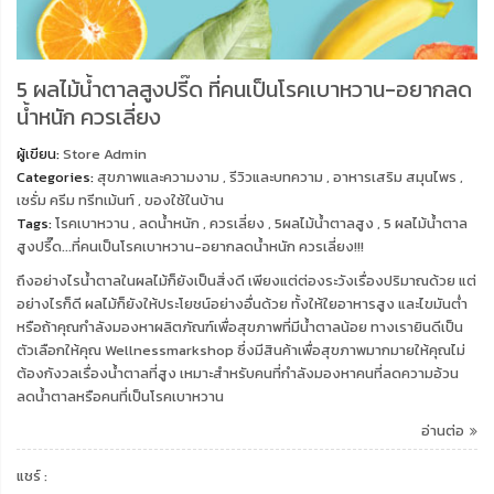
5 ผลไม้น้ำตาลสูงปรี๊ด ที่คนเป็นโรคเบาหวาน-อยากลด
น้ำหนัก ควรเลี่ยง
ผู้เขียน:
Store Admin
Categories:
สุขภาพและความงาม
,
รีวิวและบทความ
,
อาหารเสริม สมุนไพร
,
เซรั่ม ครีม ทรีทเม้นท์
,
ของใช้ในบ้าน
Tags:
โรคเบาหวาน
,
ลดน้ำหนัก
,
ควรเลี่ยง
,
5ผลไม้น้ำตาลสูง
,
5 ผลไม้น้ำตาล
สูงปรี๊ด...ที่คนเป็นโรคเบาหวาน-อยากลดน้ำหนัก ควรเลี่ยง!!!
ถึงอย่างไรน้ำตาลในผลไม้ก็ยังเป็นสิ่งดี เพียงแต่ต่องระวังเรื่องปริมาณด้วย แต่
อย่างไรก็ดี ผลไม้ก็ยังให้ประโยชน์อย่างอื่นด้วย ทั้งให้ใยอาหารสูง และไขมันต่ำ
หรือถ้าคุณกำลังมองหาผลิตภัณฑ์เพื่อสุขภาพที่มีน้ำตาลน้อย ทางเรายินดีเป็น
ตัวเลือกให้คุณ Wellnessmarkshop ซึ่งมีสินค้าเพื่อสุขภาพมากมายให้คุณไม่
ต้องกังวลเรื่องน้ำตาลที่สูง เหมาะสำหรับคนที่กำลังมองหาคนที่ลดความอ้วน
ลดน้ำตาลหรือคนที่เป็นโรคเบาหวาน
อ่านต่อ
แชร์ :