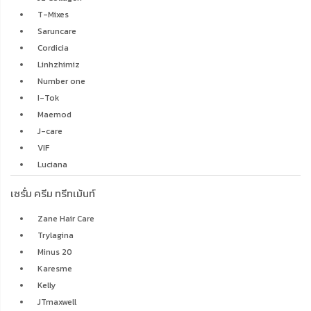
T-Mixes
Saruncare
Cordicia
Linhzhimiz
Number one
I-Tok
Maemod
J-care
VIF
Luciana
เซรั่ม ครีม ทรีทเม้นท์
Zane Hair Care
Trylagina
Minus 20
Karesme
Kelly
JTmaxwell