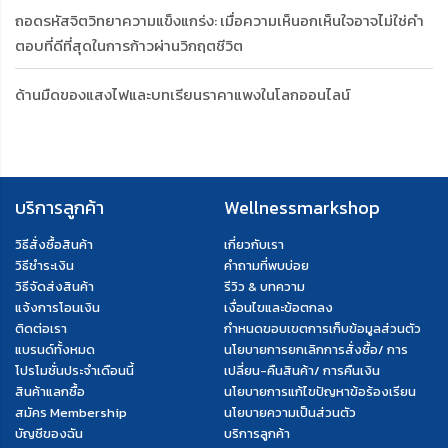
ถอดรหัสจิตวิทยาความแข็งแกร่ง: เมื่อความเห็นอกเห็นใจอาจไม่ใช่คำ
ตอบที่ดีที่สุดในการก้าวผ่านวิกฤตชีวิต
ด้านมืดของแสงไฟและบทเรียนราคาแพงในโลกออนไลน์
บริการลูกค้า
Wellnessmarkshop
วิธีสั่งซื้อสินค้า
เกี่ยวกับเรา
วิธีชำระเงิน
คำถามที่พบบ่อย
วิธีจัดส่งสินค้า
รีวิว & บทความ
แจ้งการโอนเงิน
เงื่อนไขและข้อตกลง
ติดต่อเรา
กำหนดขอบเขตการเก็บข้อมูลส่วนตัว
แบรนด์ทั้งหมด
นโยบายการยกเลิกการสั่งซื้อ/ การ
โปรโมชั่นประจำเดือนนี้
เปลี่ยน-คืนสินค้า/ การคืนเงิน
สินค้าแลกซื้อ
นโยบายการแก้ไขปัญหาข้อร้องเรียน
สมัคร Membership
นโยบายความเป็นส่วนตัว
บัญชีของฉัน
บริการลูกค้า