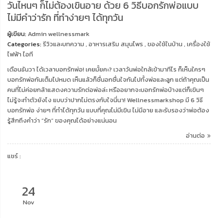
วันไหนๆ ก็ไม่ต้องเขินอาย ด้วย 6 วิธีบอกรักพ่อแบบ
ไม่มีคำว่ารัก ที่ทำง่ายๆ ได้ทุกวัน
ผู้เขียน:
Admin wellnessmark
Categories:
รีวิวและบทความ
,
อาหารเสริม สมุนไพร
,
ของใช้ในบ้าน
,
เครื่องใช้
ไฟฟ้า ไอที
เดือนธันวา ได้เวลาบอกรักพ่อ! เคยมั้ยคะ? เวลาวันพ่อใกล้เข้ามาทีไร ก็เห็นใครๆ
บอกรักพ่อกันเต็มไปหมด เห็นแล้วก็ชื่นอกชื่นใจกันไปทั้งพ่อและลูก แต่ถ้าคุณเป็น
คนที่ไม่ค่อยกล้าแสดงความรักต่อพ่อล่ะ หรืออยากจะบอกรักพ่อบ้างแต่ก็เขินๆ
ไม่รู้จะทำตัวยังไง แบบว่าปากไม่ตรงกับใจนี่นา! Wellnessmarkshop มี 6 วิธี
บอกรักพ่อ ง่ายๆ ที่ทำได้ทุกวัน แบบที่คุณไม่มีเขิน ไม่มีอาย และรับรองว่าพ่อต้อง
รู้สึกถึงคำว่า “รัก” ของคุณได้อย่างแน่นอน
อ่านต่อ
แชร์ :
24
Nov