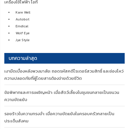
เครื่องใช้ไฟฟ้า ไอที
Kare Well
Autobot
Emdical
Wolf Eye
Jye Style
บทความล่าสุด
เงามืดเบื้องหลังพวงมาลัย: ถอดรหัสคดีไรเดอร์สวมสิทธิ์ และช่องโหว่
ความปลอดภัยที่ผู้โดยสารต้องจ่ายด้วยชีวิต
ข้อพิพาทและการเผชิญหน้า: เมื่อสัตว์เลี้ยงในชุมชนกลายเป็นชนวน
ความขัดแย้ง
รอยร้าวในความทรงจำ: เมื่อความขัดแย้งในครอบครัวกลายเป็น
ประเด็นสังคม