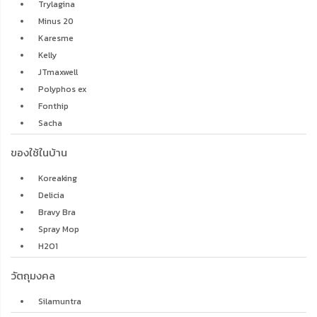
Trylagina
Minus 20
Karesme
Kelly
JTmaxwell
Polyphos ex
Fonthip
Sacha
ของใช้ในบ้าน
Koreaking
Delicia
Bravy Bra
Spray Mop
H2O1
วัตถุมงคล
Silamuntra