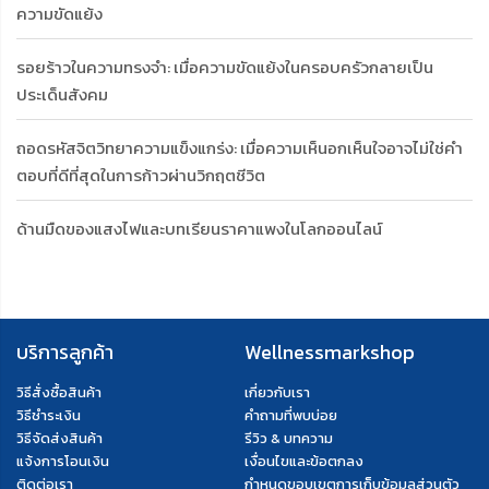
ความขัดแย้ง
รอยร้าวในความทรงจำ: เมื่อความขัดแย้งในครอบครัวกลายเป็น
ประเด็นสังคม
ถอดรหัสจิตวิทยาความแข็งแกร่ง: เมื่อความเห็นอกเห็นใจอาจไม่ใช่คำ
ตอบที่ดีที่สุดในการก้าวผ่านวิกฤตชีวิต
ด้านมืดของแสงไฟและบทเรียนราคาแพงในโลกออนไลน์
บริการลูกค้า
Wellnessmarkshop
วิธีสั่งซื้อสินค้า
เกี่ยวกับเรา
วิธีชำระเงิน
คำถามที่พบบ่อย
วิธีจัดส่งสินค้า
รีวิว & บทความ
แจ้งการโอนเงิน
เงื่อนไขและข้อตกลง
ติดต่อเรา
กำหนดขอบเขตการเก็บข้อมูลส่วนตัว