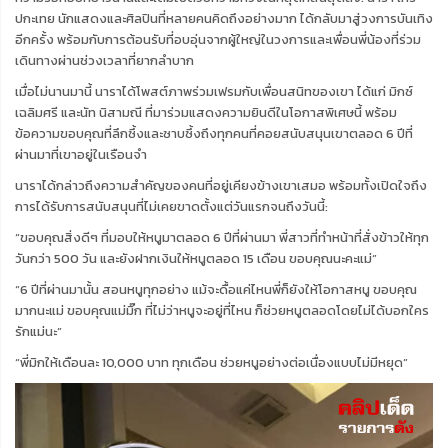
ปกะเทย นักแสดงและศิลปินที่หลายคนคิดถึงอย่างมาก ได้กลับมาสู่วงการบันเทิง
อีกครั้ง พร้อมกับการต้อนรับที่อบอุ่นจากผู้ใหญ่ในวงการและเพื่อนพี่น้องที่ร่วม
เดินทางผ่านช่วงเวลาที่ยากลำบาก
เมื่อไม่นานมานี้ นาราได้โพสต์ภาพร่วมเฟรมกับเพื่อนสนิทของเขา ได้แก่ มิกซ์
เฉลิมศรี และนัท นิสามณี ที่มาร่วมแสดงความยินดีในโอกาสพิเศษนี้ พร้อม
ข้อความขอบคุณที่ลึกซึ้งและซาบซึ้งถึงทุกคนที่คอยสนับสนุนเขาตลอด 6 ปีที่
ผ่านมาที่เขาอยู่ในเรือนจำ
นาราได้กล่าวถึงความสำคัญของคนที่อยู่เคียงข้างเขาเสมอ พร้อมทั้งเปิดใจถึง
การได้รับการสนับสนุนที่ไม่เคยขาดตั้งแต่วันแรกจนถึงวันนี้:
“ขอบคุณสิ่งดีๆ ที่มอบให้หนูมาตลอด 6 ปีที่ผ่านมา พี่สาวที่ทำหน้าที่สั่งข้าวให้ทุก
วันกว่า 500 วัน และยังฝากเงินให้หนูตลอด 15 เดือน ขอบคุณนะคะแม่”
“6 ปีที่ผ่านมานั้น สอนหนูทุกอย่าง แม้จะดื้อแค่ไหนพี่ก็ยังให้โอกาสหนู ขอบคุณ
มากนะแม่ ขอบคุณแม่มิ๊ก ที่ไม่ว่าหนูจะอยู่ที่ไหน ก็ช่วยหนูตลอดโดยไม่ได้บอกใคร
รักแม่นะ”
“พี่มิกให้เดือนละ 10,000 บาท ทุกเดือน ช่วยหนูอย่างต่อเนื่องแบบไม่มีหยุด”