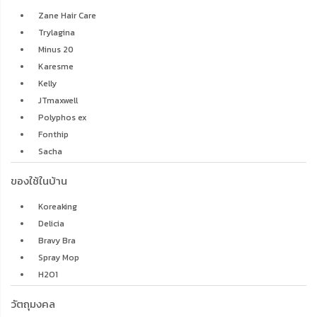
Zane Hair Care
Trylagina
Minus 20
Karesme
Kelly
JTmaxwell
Polyphos ex
Fonthip
Sacha
ของใช้ในบ้าน
Koreaking
Delicia
Bravy Bra
Spray Mop
H2O1
วัตถุมงคล