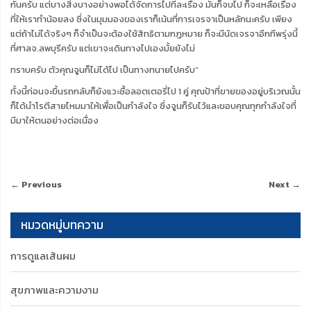
กันครับ แต่บางสิ่งบางอย่างพอได้จัดการไปทีละเรื่อง มันก็จบไป ก็จะเหลือเรื่อง
ที่ให้เราทำน้อยลง ซึ่งในมุมมองของเราก็เน้นที่การเจรจาเป็นหลักนะครับ เพียง
แต่ถ้าไม่ได้จริงๆ ก็จำเป็นจะต้องใช้สิทธิตามกฎหมาย ก็จะมีนัดเจรจาอีกทีพรุ่งนี้
ที่ศาลจ.ลพบุรีครับ แต่เขาจะเดินทางไปเองมั้ยยังไม่
ทราบครับ ตัวคุณจูนก็ไม่ได้ไป เป็นทางทนายไปครับ”
ทั้งนี้ก่อนจะขึ้นรถกลับก็ยังแวะซื้อลอตเตอรี่ไป 1 คู่ คุณป้าที่ขายของอยู่บริเวณนั้น
ก็ได้นำโรตีสายไหมมาให้เพื่อเป็นกำลังใจ ซึ่งจูนก็รับไว้และขอบคุณทุกกำลังใจที่
มีมาให้ตนอย่างต่อเนื่อง
← Previous
Next →
หมวดหมู่บทความ
การดูแลเส้นผม
สุขภาพและความงาม