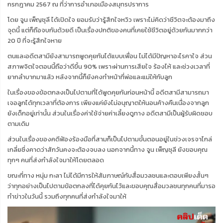
กรกฎาคม 2567 ณ ที่ว่าการอำเภอเมืองสมุทรปราการ
โดย จูน เพ็ญชุลี ได้เปิดใจ ยอมรับว่ารู้สึกใจหวิว เพราะไม่คิดว่าชีวิตจะต้องมาถึง
จุดนี้ แต่ก็ถือจบกันด้วยดี เป็นเรื่องปกติของคนที่เคยใช้ชีวิตอยู่ด้วยกันมากกว่า
20 ปี ที่จะรู้สึกใจหาย
ตนและอดีตสามียังสามารถพูดคุยกันได้แบบเพื่อน ไม่ได้มีปัญหาอะไรคาใจ ส่วน
สภาพจิตใจตอนนี้ถือว่าดีขึ้น 90% เพราะผ่านการเสียใจ ร้องไห้ และช่วงเวลาที่
ยากลำบากมาแล้ว หลังจากนี้ก็ยังคงทำหน้าที่พ่อและแม่ให้กับลูก
ในเรื่องของข้อตกลงเป็นไปตามที่ได้พูดคุยกันก่อนหน้านี้ อดีตสามีสามารถมา
เจอลูกได้ทุกเวลาที่ต้องการ เพียงแค่ยังไม่อนุญาตให้นอนค้างคืนเนื่องจากลูก
ยังเด็กอยู่เท่านั้น ส่วนในเรื่องค่าใช้จ่ายค่าเลี้ยงดูทาง อดีตสามีเป็นผู้รับผิดชอบ
ตามเดิม
ส่วนในเรื่องของคดีฟ้องร้องมือที่สามก็เป็นไปตามขั้นตอนอยู่ในช่วงเจรจาไกล่
เกลี่ยซึ่งคาดว่าสักวันคงจะต้องจบลง นอกจากนี้ทาง จูน เพ็ญชุลี ยังขอบคุณ
ทุกๆ คนที่ส่งกำลังใจมาให้โดยตลอด
ขณะที่ทาง หนุ่ม กะลา ไม่ได้มีการให้สัมภาษณ์กับสื่อมวลชนและตอบเพียงสั้นๆ
ว่าทุกอย่างเป็นไปตามข้อตกลงที่ได้คุยกันไว้และขอบคุณสื่อมวลชนทุกคนที่มารอ
ทำข่าวในวันนี้ รวมถึงทุกคนที่ส่งกำลังใจมาให้