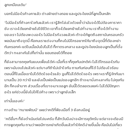
ลูกเหมือนเดิม”
บอกไม่มีอะไรค้างคาแล้ว ต่างฝ่ายต่างถอย และดูประโยชน์ที่ลูกเป็นหลัก
“ไม่มีอะไรที่ค้างคาใจกันแล้วค่ะ เรารู้สึกโล่งใจด้วยซ้ำว่ามันจะได้ไม่ต้องคาราคา
ซัง เราจะได้แยกย้ายไปใช้ชีวิต เขาก็จะได้แยกย้ายไปทำงาน เราก็จะได้ทำงาน
ของเรา ไม่ต้องพะวงอะไร ไม่มีอะไรกังวลแล้วค่ะ ถ้าจะให้พูดถึงสถาบันครอบครัว
พอมันมาถึงจุดนี้ คือคนเราแต่งงานก็คงไม่มีใครอยากให้มาถึงจุดนี้ที่ต้องหย่า
กันหรอกค่ะ แต่ในเมื่อมันไปไม่ได้ ก็หาตรงกลาง และดูประโยชน์ของลูกเป็นที่ตั้ง
ดีกว่า ทะเลาะกันไปก็เท่านั้น ยอมถอยได้ก็ถอย
ก็ยังสามารถคุยกันแบบเพื่อนได้ค่ะ เมื่อกี้เราก็คุยกันปกติค่ะ ไม่ได้โกรธอะไรกัน
เพราะมันจบไปแล้วค่ะ แต่บางทีถ้าไม่เข้าใจกัน ถามกันก่อนก็ได้ ไม่ต้องใจร้อน
ตอนนี้ก็ในเมื่อเขาไม่ได้ติดใจอะไรแล้ว จูนก็ไม่ได้ติดใจอะไร เพราะเราก็รู้จักกันมา
นานเป็น 20 กว่าปี และยังเป็นพ่อเป็นแม่ของลูกอีก ถ้าจะมานั่งทะเลาะกัน ไม่คุยกัน
อีก ก็คงลำบาก ส่วนเรื่องที่เขาจะมาเจอลูก อันนี้ได้ตลอดเลยค่ะ ไม่ได้มีปัญหา
อะไร แค่ช่วงนี้ยังไม่ให้ไปค้าง เพราะว่าลูกยังเล็ก
เท่านั้นเองค่ะ“
ทางด้าน ”ทนายพัฒน์“ เผยว่าคดีที่ฟ้องมือที่ 3 ยังคงมีอยู่
”คดีอื่นๆ ก็ยังดำเนินต่อไปนะครับ ก็สักวันนึงน่าจะมีการยุติครับ แต่อาจจะต้องมี
การพูดคุยกัน ถามว่าพอมีการหย่าเกิดขึ้นแล้วทำให้คดีง่ายขึ้นมั้ย คือมันไม่เกี่ยว