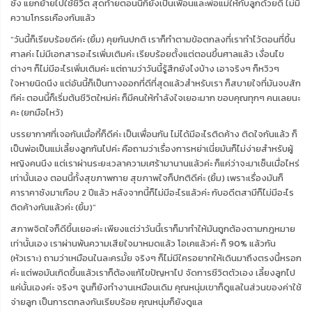
ซัง แยกย้ายไปใช้ชีวิต สุดท้ายตอนนี้ก็ยังเป็นเพื่อนและพ่อแม่ให้กับลูกด้วยดี ไม่มี
ความโกรธเคืองกันแล้ว
“วันนี้ก็เรียบร้อยดีค่ะ (ยิ้ม) คุยกันปกติ เราก็ทำตามข้อตกลงที่เราทำไว้ตอนที่ขึ้น
ศาลค่ะ ไม่มีเอกสารอะไรเพิ่มเติมค่ะ เรียบร้อยตั้งแต่ตอนขึ้นศาลแล้ว เงื่อนไข
ต่างๆ ก็ไม่มีอะไรเพิ่มเติมค่ะ แต่ถามว่าวันนี้รู้สึกยังไงบ้าง เอาจริงๆ ก็หวิวๆ
ใจหายนิดนึง แต่อันนี้ก็เป็นทางออกที่ดีที่สุดแล้วสำหรับเรา ก็สบายใจที่มันจบสัก
ทีค่ะ ตอนนี้ก็เริ่มต้นชีวิตใหม่ค่ะ ก็มีคนให้กำลังใจเยอะมาก ขอบคุณทุกๆ คนเลยนะ
คะ (ยกมือไหว้)
บรรยากาศที่เจอกันเมื่อกี้ก็ดีค่ะ เป็นเพื่อนกัน ไม่ได้มีอะไรติดค้าง ติดใจกันแล้ว ก็
เป็นพ่อเป็นแม่เลี้ยงลูกกันไปค่ะ คือถามว่าเรื่องการหย่าเนี่ยมันก็ไม่ง่ายสำหรับผู้
หญิงคนนึง แต่เราผ่านระยะเวลาความเศร้ามานานแล้วค่ะ ก็แค่ว่าจะมาเซ็นเมื่อไหร่
เท่านั้นเอง ตอนนี้ทั้งสุขภาพกาย สุขภาพใจก็ปกติดีค่ะ (ยิ้ม) เพราะเรื่องมันก็
คาราคาซังมาเกือบ 2 ปีแล้ว หลังจากนี้ก็ไม่มีอะไรแล้วค่ะ กับอดีตสามีก็ไม่มีอะไร
ติดค้างกันแล้วค่ะ (ยิ้ม)”
สภาพจิตใจก็ดีขึ้นเยอะค่ะ เพียงแต่ว่าวันนี้เราก็มาทำให้มันถูกต้องตามกฎหมาย
เท่านั้นเอง เราผ่านพ้นความเสียใจมาหมดแล้ว โอเคแล้วค่ะ ก็ 90% แล้วกัน
(หัวเราะ) ถามว่าเหมือนในละครมั้ย จริงๆ ก็ไม่มีใครอยากให้เดินมาถึงตรงนี้หรอก
ค่ะ แต่พอมันเกิดขึ้นแล้วเราก็ต้องแก้ไขปัญหาไป จัดการชีวิตตัวเอง เลี้ยงลูกไป
แค่นั้นเองค่ะ จริงๆ จูนก็ยังทำงานเหมือนเดิม คุณหนุ่มเขาก็ดูแลในส่วนของค่าใช้
จ่ายลูก เป็นการตกลงกันเรียบร้อย คุณหนุ่มก็ยังดูแล