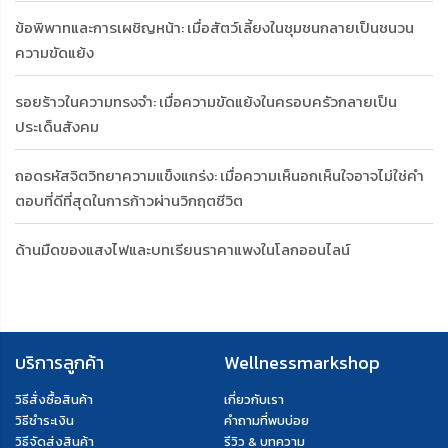
ข้อพิพาทและการเผชิญหน้า: เมื่อสัตว์เลี้ยงในชุมชนกลายเป็นชนวน
ความขัดแย้ง
รอยร้าวในความทรงจำ: เมื่อความขัดแย้งในครอบครัวกลายเป็น
ประเด็นสังคม
ถอดรหัสจิตวิทยาความแข็งแกร่ง: เมื่อความเห็นอกเห็นใจอาจไม่ใช่คำ
ตอบที่ดีที่สุดในการก้าวผ่านวิกฤตชีวิต
ด้านมืดของแสงไฟและบทเรียนราคาแพงในโลกออนไลน์
บริการลูกค้า
Wellnessmarkshop
วิธีสั่งซื้อสินค้า
เกี่ยวกับเรา
วิธีชำระเงิน
คำถามที่พบบ่อย
วิธีจัดส่งสินค้า
รีวิว & บทความ