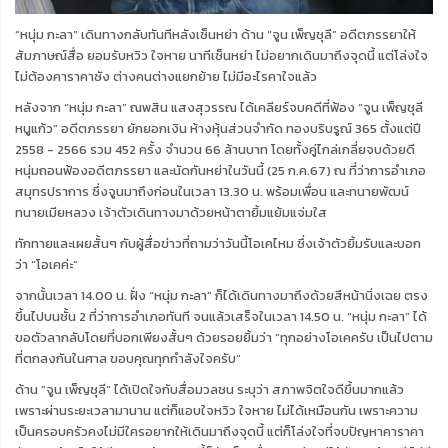
“หนุ่ม กะลา” เดินทางกลับทันทีหลังเซ็นหย่า ด้าน “จูน เพ็ญชุลี” อดีตภรรยาให้
สัมภาษณ์สื่อ ยอมรับหวิว ใจหาย นาทีเซ็นหย่า ไม่อยากเดินมาถึงจุดนี้ แต่โล่งใจ
ไม่ต้องคาราคาซัง ต่างคนต่างแยกย้าย ไม่มีอะไรคาใจแล้ว
หลังจาก “หนุ่ม กะลา” ณพสิน แสงสุวรรณ ได้เคลียร์จบคดีที่ฟ้อง “จูน เพ็ญชุลี
หนูแก้ว” อดีตภรรยา ยักยอกเงิน ห้างหุ้นส่วนจำกัด ทองบริบรูณ์ 365 ตั้งแต่ปี
2558 - 2566 รวม 452 ครั้ง จำนวน 66 ล้านบาท โดยทั้งคู่ไกล่เกลี่ยจบด้วยดี
หนุ่มถอนฟ้องอดีตภรรยา และนัดกันหย่าในวันนี้ (25 ก.ค.67) ณ ที่ว่าการอำเภอ
สมุทรปราการ ซึ่งจูนมาถึงก่อนในเวลา 13.30 น. พร้อมเพื่อน และทนายพัฒน์
ทนายเมียหลวง เจ้าตัวเดินทางมาด้วยหน้าตายิ้มแย้มแจ่มใส
ทักทายและเผยสั้นๆ กับผู้สื่อข่าวที่ถามว่าวันนี้โอเคไหม ซึ่งเจ้าตัวยิ้มรับและบอก
ว่า “โอเคค่ะ”
จากนั้นเวลา 14.00 น. ฝั่ง “หนุ่ม กะลา” ก็ได้เดินทางมาถึงด้วยสีหน้านิ่งเฉย ตรง
ขึ้นไปบนชั้น 2 ที่ว่าการอำเภอทันที จนแล้วเสร็จในเวลา 14.50 น. “หนุ่ม กะลา” ได้
ขอตัวลากลับโดยที่บอกเพียงสั้นๆ ด้วยรอยยิ้มว่า “ทุกอย่างโอเคครับ เป็นไปตาม
ที่ตกลงกันในศาล ขอบคุณทุกกำลังใจครับ”
ด้าน “จูน เพ็ญชุลี” ได้เปิดใจกับสื่อมวลชน ระบุว่า สภาพจิตใจดีขึ้นมากแล้ว
เพราะผ่านระยะเวลามานาน แต่ก็แอบใจหวิว ใจหาย ไม่ได้เหมือนกัน เพราะความ
เป็นครอบครัวคงไม่มีใครอยากให้เดินมาถึงจุดนี้ แต่ก็โล่งใจที่จบปัญหาคาราคา