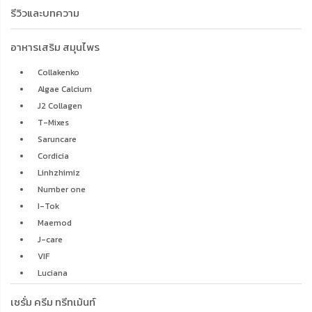
รีวิวและบทความ
อาหารเสริม สมุนไพร
Collakenko
Algae Calcium
J2 Collagen
T-Mixes
Saruncare
Cordicia
Linhzhimiz
Number one
I-Tok
Maemod
J-care
VIF
Luciana
เซรั่ม ครีม ทรีทเม้นท์